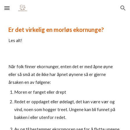
Skip to main content
Skip to navigation
Er det virkelig en morløs ekornunge?
Les alt!
Når folk finner ekornunger, enten det er med åpne øyne
eller så små at de ikke har åpnet øynene så er gjerne
årsaken en av følgene:
Moren er fanget eller drept
Redet er oppdaget eller ødelagt, det kan være vær og
vind, noen som hogger treet. Ungene kan bli funnet på
bakken i eller utenfor redet.
Av og til bestemmer ekornmoren seg for å flytte ungene