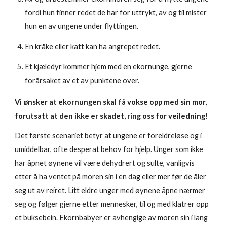
fordi hun finner redet de har for uttrykt, av og til mister
hun en av ungene under flyttingen.
En kråke eller katt kan ha angrepet redet.
Et kjæledyr kommer hjem med en ekornunge, gjerne
forårsaket av et av punktene over.
Vi ønsker at ekornungen skal få vokse opp med sin mor,
forutsatt at den ikke er skadet, ring oss for veiledning!
Det første scenariet betyr at ungene er foreldreløse og i
umiddelbar, ofte desperat behov for hjelp. Unger som ikke
har åpnet øynene vil være dehydrert og sulte, vanligvis
etter å ha ventet på moren sin i en dag eller mer før de åler
seg ut av reiret. Litt eldre unger med øynene åpne nærmer
seg og følger gjerne etter mennesker, til og med klatrer opp
et buksebein. Ekornbabyer er avhengige av moren sin i lang