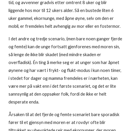
tid, og avvenner gradvis etter omtrent 8 uker og blir
liggende hos mor til 12 ukers alder. Så en bustede liten 6
uker gammel, ekornunge, med åpne øyne, selv om den er
mobil, er fremdeles helt avhengig av mor eller en fostermor.
I det andre og tredje scenario, (men bare noen ganger fjerde
og femte) kan de unge fortsatt gjenforenes med moren sin,
så lenge de ikke blir skadet (med mindre skaden er
overfladisk). Én ting å merke seg er at unger som har åpnet
øynene og har vært i frykt- og flukt-modus i kun noen timer,
i stedet for dager og mamma fremdeles er i nærheten, kan
være mer på vakt enn i det første scenariet, og det er lite
sannsynlig at den oppsøker folk, fordi de ikke er helt
desperate enda.
Årsaken til at det fjerde og femte scenariet bare sporadisk
fører til et gjensyn med moren er at rovdyr ofte blir
tiltrukket av ubevoktede reir med ekornunger, der moren