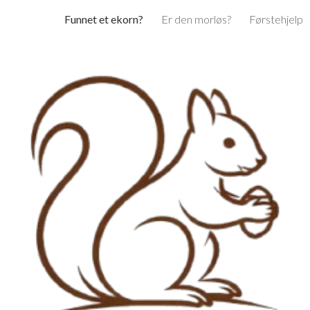
Funnet et ekorn?
Er den morløs?
Førstehjelp
ip to main content
Skip to navigat