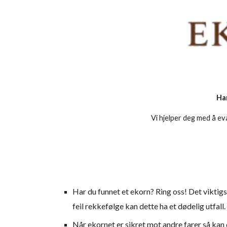
Ha
Vi hjelper deg med å ev
Har du funnet et ekorn? Ring oss! Det viktigs
feil rekkefølge kan dette ha et dødelig utfall.
Når ekornet er sikret mot andre farer så kan 