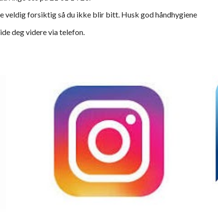
 veldig forsiktig så du ikke blir bitt. Husk god håndhygiene
ide deg videre via telefon.