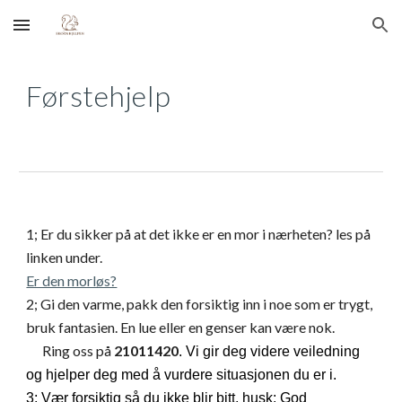
Skip to main content
Skip to navigation
Førstehjelp
1; Er du sikker på at det ikke er en mor i nærheten? les på
linken under.
Er den morløs?
2; Gi den varme, pakk den forsiktig inn i noe som er trygt,
bruk fantasien. En lue eller en genser kan være nok.
Ring oss på
21011420
. Vi gir deg videre veiledning
og hjelper deg med å vurdere situasjonen du er i.
3; Vær forsiktig så du ikke blir bitt, husk: God